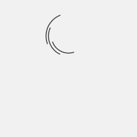
nes un batido fresquito y sano para llevar al parque en las
b
Si
Sólo Disponible en / Only Available