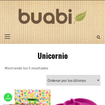
Saltar
al
contenido
BPA Free
Eco-Friendly
Zero Waste
Menú
principal
Unicornio
Mostrando los 5 resultados