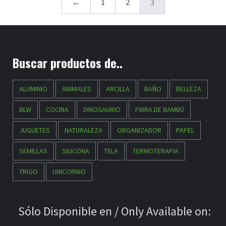
←
1
2
3
Buscar productos de..
ALUMINIO
ANIMALES
ARCILLA
BAÑO
BELLEZA
BLW
COCINA
DINOSAURIO
FIBRA DE BAMBÚ
JUGUETES
NATURALEZA
ORGANIZADOR
PAPEL
SEMILLAS
SILICONA
TELA
TERMOTERAPIA
TRIGO
UNICORNIO
Sólo Disponible en / Only Available on: