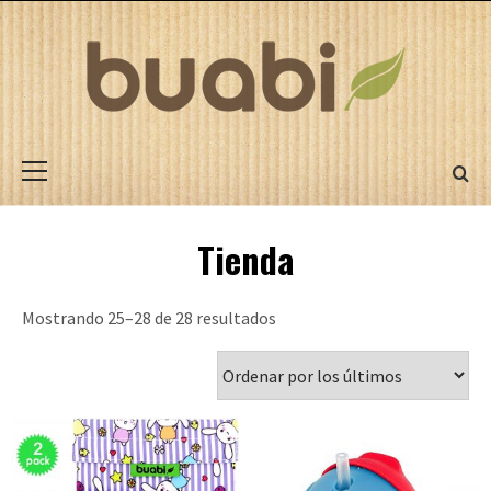
Saltar
al
contenido
BPA Free
Eco-Friendly
Zero Waste
Menú
principal
Tienda
Mostrando 25–28 de 28 resultados